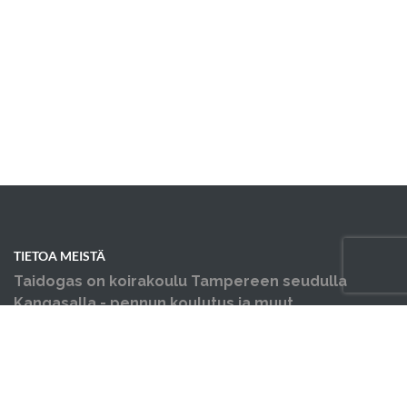
TIETOA MEISTÄ
Taidogas on koirakoulu Tampereen seudulla
Kangasalla - pennun koulutus ja muut
koiraharrastukset yhden katon alla.