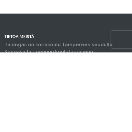
TIETOA MEISTÄ
Taidogas on koirakoulu Tampereen seudulla
Kangasalla - pennun koulutus ja muut
koiraharrastukset yhden katon alla.
OIKOTIET
Verkkokauppa
Verkkokaupan sopimus- ja palveluehdot
Hallin varausehdot