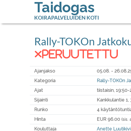
Taidogas
KOIRAPALVELUIDEN KOTI
Rally-TOKOn Jatkoku
peruutettu
Ajanjakso
05.08. - 26.08.2
Kategoria
Rally-TOKOn Ja
Ajat
tiistaisin, 19:50
Sijainti
Kankkulantie 1
Runko
4 käytäntötunti
Hinta
EUR 96.00
(sis.
Kouluttaja
Anette Luutikiv