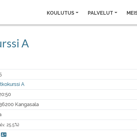
KOULUTUS
PALVELUT
MEI
rssi A
5
tkokurssi A
-20:50
, 36200 Kangasala
a
 alv. 25.5%)
i