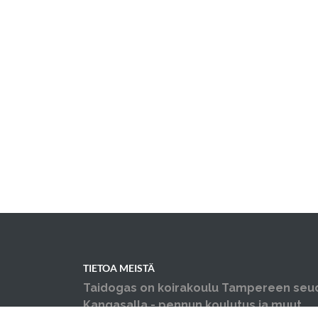
TIETOA MEISTÄ
Taidogas on koirakoulu Tampereen seu
Kangasalla - pennun koulutus ja muut