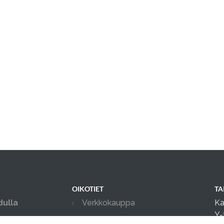
OIKOTIET
TA
dulla
Verkkokauppa
Ka
Y-
Verkkokaupan sopimus- ja