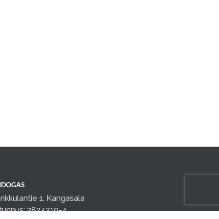
IDOGAS
nkkulantie 1, Kangasala
tunnus: 2824319-4