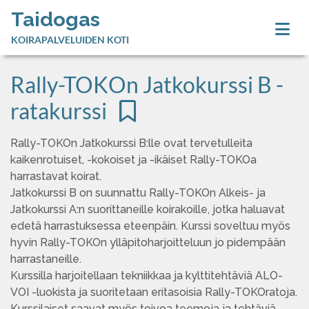
Taidogas
KOIRAPALVELUIDEN KOTI
Rally-TOKOn Jatkokurssi B -
ratakurssi
Rally-TOKOn Jatkokurssi B:lle ovat tervetulleita
kaikenrotuiset, -kokoiset ja -ikäiset Rally-TOKOa
harrastavat koirat.
Jatkokurssi B on suunnattu Rally-TOKOn Alkeis- ja
Jatkokurssi A:n suorittaneille koirakoille, jotka haluavat
edetä harrastuksessa eteenpäin. Kurssi soveltuu myös
hyvin Rally-TOKOn ylläpitoharjoitteluun jo pidempään
harrastaneille.
Kurssilla harjoitellaan tekniikkaa ja kylttitehtäviä ALO-
VOI -luokista ja suoritetaan eritasoisia Rally-TOKOratoja.
Kurssilaiset saavat myös toivoa teemoja ja tehtäviä,