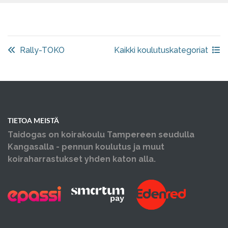
Rally-TOKO
Kaikki koulutuskategoriat
TIETOA MEISTÄ
Taidogas on koirakoulu Tampereen seudulla
Kangasalla - pennun koulutus ja muut
koiraharrastukset yhden katon alla.