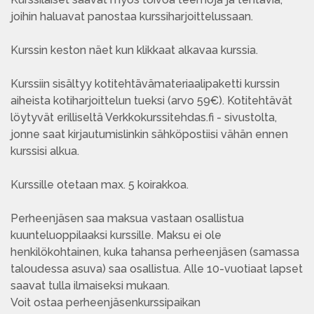
joihin haluavat panostaa kurssiharjoittelussaan.
Kurssin keston näet kun klikkaat alkavaa kurssia.
Kurssiin sisältyy kotitehtävämateriaalipaketti kurssin
aiheista kotiharjoittelun tueksi (arvo 59€). Kotitehtävät
löytyvät erilliseltä Verkkokurssitehdas.fi - sivustolta,
jonne saat kirjautumislinkin sähköpostiisi vähän ennen
kurssisi alkua.
Kurssille otetaan max. 5 koirakkoa.
Perheenjäsen saa maksua vastaan osallistua
kuunteluoppilaaksi kurssille. Maksu ei ole
henkilökohtainen, kuka tahansa perheenjäsen (samassa
taloudessa asuva) saa osallistua. Alle 10-vuotiaat lapset
saavat tulla ilmaiseksi mukaan.
Voit ostaa perheenjäsenkurssipaikan