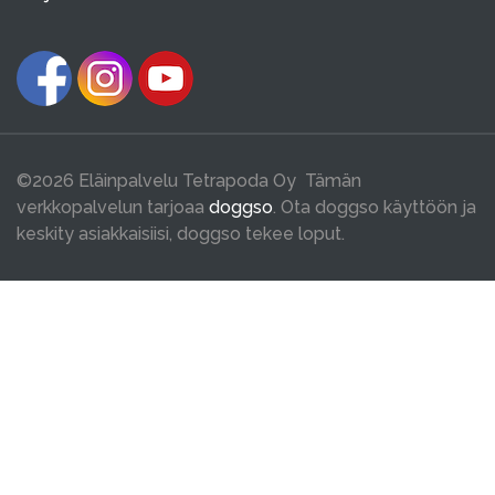
©2026 Eläinpalvelu Tetrapoda Oy Tämän
verkkopalvelun tarjoaa
doggso
. Ota doggso käyttöön ja
keskity asiakkaisiisi, doggso tekee loput.