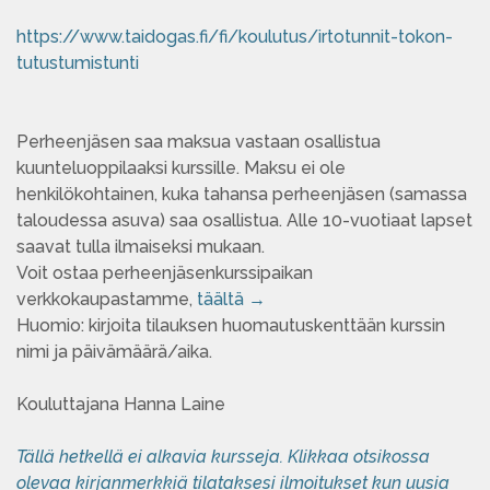
https://www.taidogas.fi/fi/koulutus/irtotunnit-tokon-
tutustumistunti
Perheenjäsen saa maksua vastaan osallistua
kuunteluoppilaaksi kurssille. Maksu ei ole
henkilökohtainen, kuka tahansa perheenjäsen (samassa
taloudessa asuva) saa osallistua. Alle 10-vuotiaat lapset
saavat tulla ilmaiseksi mukaan.
Voit ostaa perheenjäsenkurssipaikan
verkkokaupastamme,
täältä →
Huomio: kirjoita tilauksen huomautuskenttään kurssin
nimi ja päivämäärä/aika.
Kouluttajana Hanna Laine
Tällä hetkellä ei alkavia kursseja. Klikkaa otsikossa
olevaa kirjanmerkkiä tilataksesi ilmoitukset kun uusia