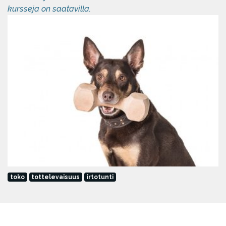
kursseja on saatavilla.
toko
tottelevaisuus
irtotunti