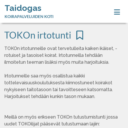
Taidogas
KOIRAPALVELUIDEN KOTI
TOKOn irtotunti
TOKOn irtotunneille ovat tervetulleita kaiken ikäiset, -
rotuiset ja tasoiset koirat. Irtotunneilla tehdään
ilmoitetun teeman lisäksi myös muita harjoituksia.
Irtotunneille saa myös osallistua kaikki
tottelevaisuuskoulutuksesta kiinnostuneet koirakot
nykyiseen taitotasoon tai tavoitteseen katsomatta.
Harjoitukset tehdään kunkin tason mukaan.
Meillä on myös erikseen TOKOn tutustumistunti jossa
uudet TOKOilijat pääsevät tutustumaan lajiin: