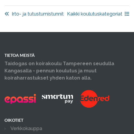
Irto- ja tutustumistunnit
Kaikki koulutuskategoriat
TIETOA MEISTÄ
Taidogas on koirakoulu Tampereen seudulla
Kangasalla - pennun koulutus ja muut
koiraharrastukset yhden katon alla.
OIKOTIET
Verkkokauppa