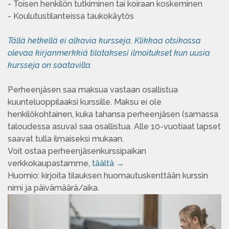
- Toisen henkilön tutkiminen tai koiraan koskeminen
- Koulutustilanteissa taukokäytös
Tällä hetkellä ei alkavia kursseja. Klikkaa otsikossa
olevaa kirjanmerkkiä tilataksesi ilmoitukset kun uusia
kursseja on saatavilla.
Perheenjäsen saa maksua vastaan osallistua
kuunteluoppilaaksi kurssille. Maksu ei ole
henkilökohtainen, kuka tahansa perheenjäsen (samassa
taloudessa asuva) saa osallistua. Alle 10-vuotiaat lapset
saavat tulla ilmaiseksi mukaan.
Voit ostaa perheenjäsenkurssipaikan
verkkokaupastamme,
täältä →
Huomio: kirjoita tilauksen huomautuskenttään kurssin
nimi ja päivämäärä/aika.