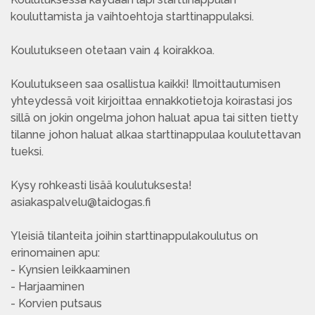
kouluttamista ja vaihtoehtoja starttinappulaksi.
Koulutukseen otetaan vain 4 koirakkoa.
Koulutukseen saa osallistua kaikki! Ilmoittautumisen
yhteydessä voit kirjoittaa ennakkotietoja koirastasi jos
sillä on jokin ongelma johon haluat apua tai sitten tietty
tilanne johon haluat alkaa starttinappulaa koulutettavan
tueksi.
Kysy rohkeasti lisää koulutuksesta!
asiakaspalvelu@taidogas.fi
Yleisiä tilanteita joihin starttinappulakoulutus on
erinomainen apu:
- Kynsien leikkaaminen
- Harjaaminen
- Korvien putsaus