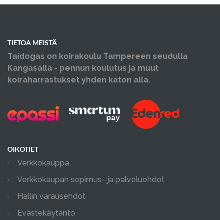
TIETOA MEISTÄ
Taidogas on koirakoulu Tampereen seudulla
Kangasalla - pennun koulutus ja muut
koiraharrastukset yhden katon alla.
OIKOTIET
Verkkokauppa
Verkkokaupan sopimus- ja palveluehdot
Hallin varausehdot
Evästekäytäntö