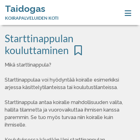
Taidogas
KOIRAPALVELUIDEN KOTI
Starttinappulan
kouluttaminen
Mikä starttinappula?
Starttinappulaa voi hyödyntää koiralle esimerkiksi
arjessa käsittelytilanteissa tai koulutustilanteissa.
Starttinappula antaa koiralle mahdollisuuden valita,
hallita tilannetta ja vuorovaikuttaa ihmisen kanssa
paremmin. Se tuo myös turvaa niin koiralle kuin
ihmiselle.
Koulutuksessa käydään läpi starttinappulan