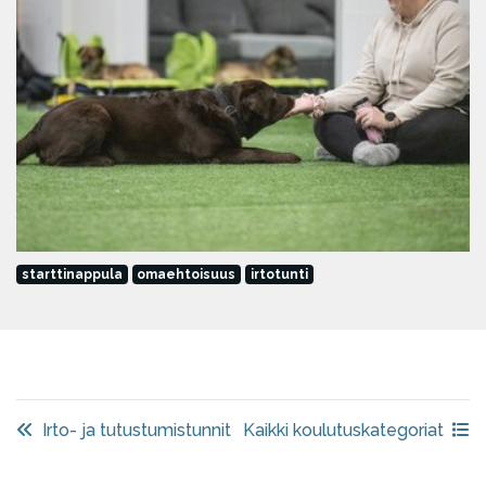
starttinappula
omaehtoisuus
irtotunti
Irto- ja tutustumistunnit
Kaikki koulutuskategoriat