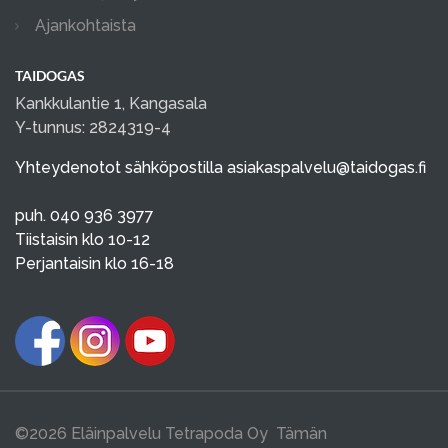
Ajankohtaista
TAIDOGAS
Kankkulantie 1, Kangasala
Y-tunnus: 2824319-4
Yhteydenotot sähköpostilla
asiakaspalvelu@taidogas.fi
puh. 040 936 3977
Tiistaisin klo 10-12
Perjantaisin klo 16-18
©2026 Eläinpalvelu Tetrapoda Oy Tämän