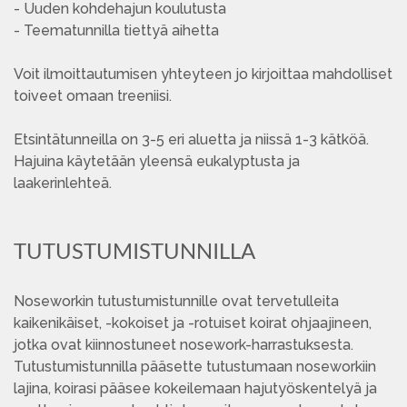
- Uuden kohdehajun koulutusta
- Teematunnilla tiettyä aihetta
Voit ilmoittautumisen yhteyteen jo kirjoittaa mahdolliset
toiveet omaan treeniisi.
Etsintätunneilla on 3-5 eri aluetta ja niissä 1-3 kätköä.
Hajuina käytetään yleensä eukalyptusta ja
laakerinlehteä.
TUTUSTUMISTUNNILLA
Noseworkin tutustumistunnille ovat tervetulleita
kaikenikäiset, -kokoiset ja -rotuiset koirat ohjaajineen,
jotka ovat kiinnostuneet nosework-harrastuksesta.
Tutustumistunnilla pääsette tutustumaan noseworkiin
lajina, koirasi pääsee kokeilemaan hajutyöskentelyä ja