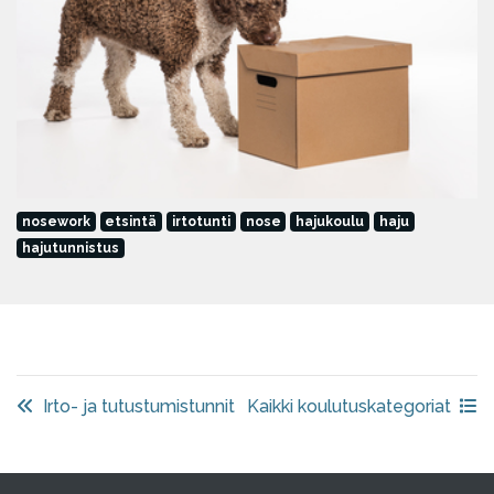
nosework
etsintä
irtotunti
nose
hajukoulu
haju
hajutunnistus
Irto- ja tutustumistunnit
Kaikki koulutuskategoriat