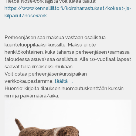
Tietoa Nosework lajista voit lukea täältä:
https://www.kennelliitto.fi/koiraharrastukset/kokeet-ja-
kilpailut/nosework
Perheenjäsen saa maksua vastaan osallistua
kuunteluoppilaaksi kurssille. Maksu ei ole
henkilökohtainen, kuka tahansa perheenjäsen (samassa
taloudessa asuva) saa osallistua. Alle 10-vuotiaat lapset
saavat tulla ilmaiseksi mukaan.
Voit ostaa perheenjäsenkurssipaikan
verkkokaupastamme,
täältä →
Huomio: kirjoita tilauksen huomautuskenttään kurssin
nimi ja päivämäärä/aika.