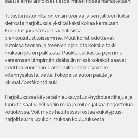
saatte aimo annokset tietoa, miten nosea harrastetaan.
Tutustumistunnilla on ensin teoriaa ja sen jälkeen kaksi
kierrosta harjoituksia yksi tai kaksi koiraa kerrallaan.
Koulutus järjestetään rauhallisissa
pienkoulutustiloissamme. Muut koirat odottavat
autoissa teorian ja treenien ajan, ota koiralle takki
mukaan jos on pakkasta. Paukkupakkasilla pyrimme
varaamaan lämpimän sisähallin missä koirakot saavat
odottaa vuoroaan. Lämpimillä ilmoilla koiralle
viilennysalusta, vettä, foliopeite auton päälle ja
ikkunat/peräkontti auki.
Harjoituksissa käytetään eukalyptus -hydrolaattihajua ja
tunnilta saat vinkit kotiin millä ja miten jatkaa harjoittelua
kotioloissa. Voit myös halutessasi ostaa eukalyptus-
harjoitteluhajupullon mukaan koulutuksesta.