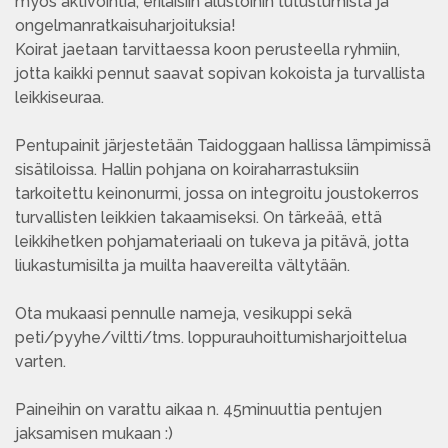
myös aktivointia, erilaisiin alustoihin tutustumista ja
ongelmanratkaisuharjoituksia!
Koirat jaetaan tarvittaessa koon perusteella ryhmiin,
jotta kaikki pennut saavat sopivan kokoista ja turvallista
leikkiseuraa.
Pentupainit järjestetään Taidoggaan hallissa lämpimissä
sisätiloissa. Hallin pohjana on koiraharrastuksiin
tarkoitettu keinonurmi, jossa on integroitu joustokerros
turvallisten leikkien takaamiseksi. On tärkeää, että
leikkihetken pohjamateriaali on tukeva ja pitävä, jotta
liukastumisilta ja muilta haavereilta vältytään.
Ota mukaasi pennulle nameja, vesikuppi sekä
peti/pyyhe/viltti/tms. loppurauhoittumisharjoittelua
varten.
Paineihin on varattu aikaa n. 45minuuttia pentujen
jaksamisen mukaan :)