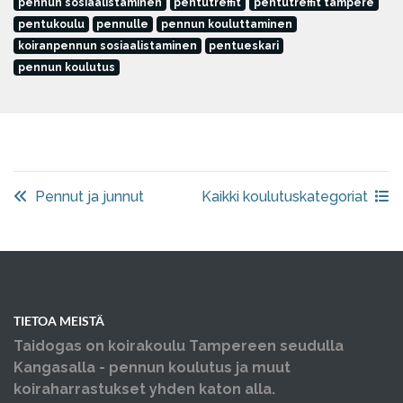
pennun sosiaalistaminen
pentutreffit
pentutreffit tampere
pentukoulu
pennulle
pennun kouluttaminen
koiranpennun sosiaalistaminen
pentueskari
pennun koulutus
Pennut ja junnut
Kaikki koulutuskategoriat
TIETOA MEISTÄ
Taidogas on koirakoulu Tampereen seudulla
Kangasalla - pennun koulutus ja muut
koiraharrastukset yhden katon alla.