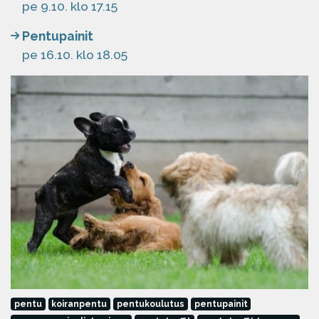
pe 9.10. klo 17.15
Pentupainit
pe 16.10. klo 18.05
pentu
koiranpentu
pentukoulutus
pentupainit