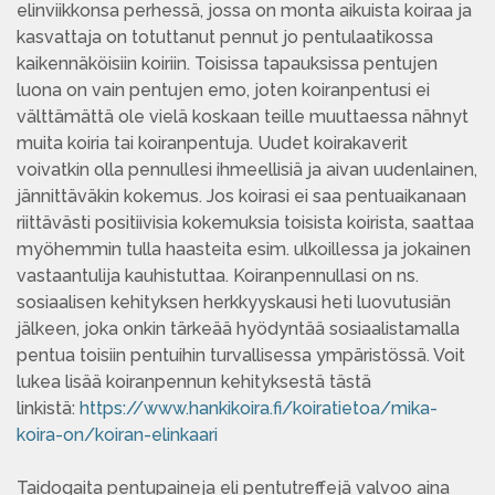
elinviikkonsa perhessä, jossa on monta aikuista koiraa ja
kasvattaja on totuttanut pennut jo pentulaatikossa
kaikennäköisiin koiriin. Toisissa tapauksissa pentujen
luona on vain pentujen emo, joten koiranpentusi ei
välttämättä ole vielä koskaan teille muuttaessa nähnyt
muita koiria tai koiranpentuja. Uudet koirakaverit
voivatkin olla pennullesi ihmeellisiä ja aivan uudenlainen,
jännittäväkin kokemus. Jos koirasi ei saa pentuaikanaan
riittävästi positiivisia kokemuksia toisista koirista, saattaa
myöhemmin tulla haasteita esim. ulkoillessa ja jokainen
vastaantulija kauhistuttaa. Koiranpennullasi on ns.
sosiaalisen kehityksen herkkyyskausi heti luovutusiän
jälkeen, joka onkin tärkeää hyödyntää sosiaalistamalla
pentua toisiin pentuihin turvallisessa ympäristössä. Voit
lukea lisää koiranpennun kehityksestä tästä
linkistä:
https://www.hankikoira.fi/koiratietoa/mika-
koira-on/koiran-elinkaari
Taidogaita pentupaineja eli pentutreffejä valvoo aina