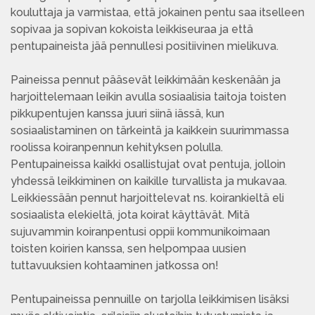
kouluttaja ja varmistaa, että jokainen pentu saa itselleen
sopivaa ja sopivan kokoista leikkiseuraa ja että
pentupaineista jää pennullesi positiivinen mielikuva.
Paineissa pennut pääsevät leikkimään keskenään ja
harjoittelemaan leikin avulla sosiaalisia taitoja toisten
pikkupentujen kanssa juuri siinä iässä, kun
sosiaalistaminen on tärkeintä ja kaikkein suurimmassa
roolissa koiranpennun kehityksen polulla.
Pentupaineissa kaikki osallistujat ovat pentuja, jolloin
yhdessä leikkiminen on kaikille turvallista ja mukavaa.
Leikkiessään pennut harjoittelevat ns. koirankieltä eli
sosiaalista elekieltä, jota koirat käyttävät. Mitä
sujuvammin koiranpentusi oppii kommunikoimaan
toisten koirien kanssa, sen helpompaa uusien
tuttavuuksien kohtaaminen jatkossa on!
Pentupaineissa pennuille on tarjolla leikkimisen lisäksi