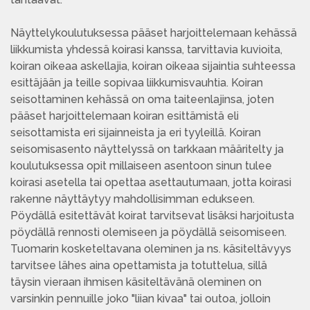
Näyttelykoulutuksessa pääset harjoittelemaan kehässä
liikkumista yhdessä koirasi kanssa, tarvittavia kuvioita,
koiran oikeaa askellajia, koiran oikeaa sijaintia suhteessa
esittäjään ja teille sopivaa liikkumisvauhtia. Koiran
seisottaminen kehässä on oma taiteenlajinsa, joten
pääset harjoittelemaan koiran esittämistä eli
seisottamista eri sijainneista ja eri tyyleillä. Koiran
seisomisasento näyttelyssä on tarkkaan määritelty ja
koulutuksessa opit millaiseen asentoon sinun tulee
koirasi asetella tai opettaa asettautumaan, jotta koirasi
rakenne näyttäytyy mahdollisimman edukseen.
Pöydällä esitettävät koirat tarvitsevat lisäksi harjoitusta
pöydällä rennosti olemiseen ja pöydällä seisomiseen.
Tuomarin kosketeltavana oleminen ja ns. käsiteltävyys
tarvitsee lähes aina opettamista ja totuttelua, sillä
täysin vieraan ihmisen käsiteltävänä oleminen on
varsinkin pennuille joko "liian kivaa" tai outoa, jolloin