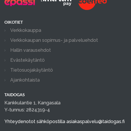
OIKOTIET
Verkkokauppa
Verkkokaupan sopimus- ja palveluehdot
Hallin varausehdot
Evästekäytäntö
Tietosuojakäytäntö
Ajankohtaista
TAIDOGAS
Kankkulantie 1, Kangasala
Y-tunnus: 2824319-4
Yhteydenotot sähköpostilla
asiakaspalvelu@taidogas.fi