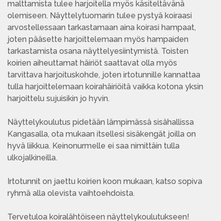
malttamista tulee harjoitella myös käsiteltävänä
olemiseen. Näyttelytuomarin tulee pystyä koiraasi
arvostellessaan tarkastamaan aina koirasi hampaat,
joten pääsette harjoittelemaan myös hampaiden
tarkastamista osana näyttelyesiintymistä. Toisten
koirien aiheuttamat häiriöt saattavat olla myös
tarvittava harjoituskohde, joten irtotunnille kannattaa
tulla harjoittelemaan koirahäiriöitä vaikka kotona yksin
harjoittelu sujuisikin jo hyvin.
Näyttelykoulutus pidetään lämpimässä sisähallissa
Kangasalla, ota mukaan itsellesi sisäkengät joilla on
hyvä liikkua. Keinonurmelle ei saa nimittäin tulla
ulkojalkineilla.
Irtotunnit on jaettu koirien koon mukaan, katso sopiva
ryhmä alla olevista vaihtoehdoista.
Tervetuloa koiralähtöiseen näyttelykoulutukseen!