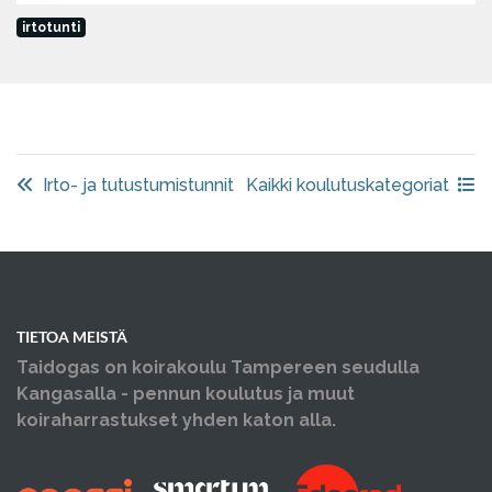
irtotunti
Irto- ja tutustumistunnit
Kaikki koulutuskategoriat
TIETOA MEISTÄ
Taidogas on koirakoulu Tampereen seudulla
Kangasalla - pennun koulutus ja muut
koiraharrastukset yhden katon alla.