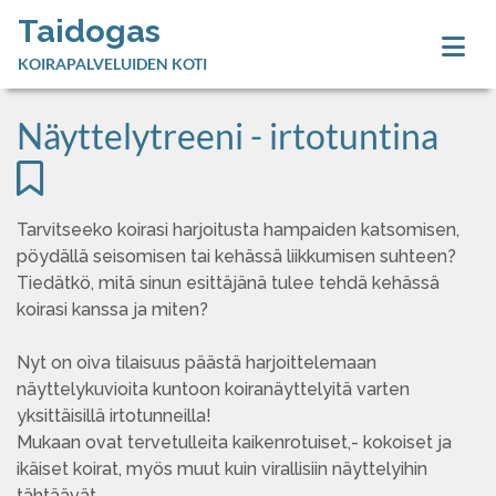
Taidogas
KOIRAPALVELUIDEN KOTI
Näyttelytreeni - irtotuntina
Tarvitseeko koirasi harjoitusta hampaiden katsomisen,
pöydällä seisomisen tai kehässä liikkumisen suhteen?
Tiedätkö, mitä sinun esittäjänä tulee tehdä kehässä
koirasi kanssa ja miten?
Nyt on oiva tilaisuus päästä harjoittelemaan
näyttelykuvioita kuntoon koiranäyttelyitä varten
yksittäisillä irtotunneilla!
Mukaan ovat tervetulleita kaikenrotuiset,- kokoiset ja
ikäiset koirat, myös muut kuin virallisiin näyttelyihin
tähtäävät.