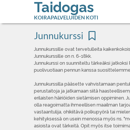
Taidogas
KOIRAPALVELUIDEN KOTI
Junnukurssi
Junnukurssille ovat tervetulleita kaikenkokoise
Junnukurssille on n. 6-18kk.
Junnukurssi on suunniteltu tärkeäksi jatkoksi
puolivuotiaan pennun kanssa suosittelemme
Junnukurssilla pääsette vahvistamaan pentuk
perustaitoja ja jatkamaan siitä haasteellisemp
erilaisten häiriöiden sietämisen oppiminen. Jun
olla reagoimatta ihmeellisen maailman tarjoam
vastaantulija, ohikiitävä polkupyörä tai miel
kehityksessä on usein menossa myös ns. "mörk
asioista ovat tärkeitä. Opit myös itse toimima