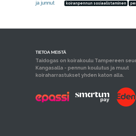
ja junnut
koiranpennun sosiaalistaminen
pe
TIETOA MEISTÄ
Taidogas on koirakoulu Tampereen seu
Kangasalla - pennun koulutus ja muut
koiraharrastukset yhden katon alla.