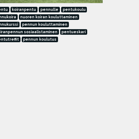
entu
koiranpentu
pennulle
pentukoulu
nnukoira
nuoren koiran kouluttaminen
nnukurssi
pennun kouluttaminen
iranpennun sosiaalistaminen
pentueskari
ntutreffit
pennun koulutus