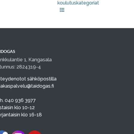
koulutuskategoriat
IDOGAS
nkkulantie 1, Kangasala
tunnus: 2824319-4
teydenotot sähköpostilla
iakaspalvelu@taidogas.fi
h. 040 936 3977
istaisin klo 10-12
rjantaisin klo 16-18