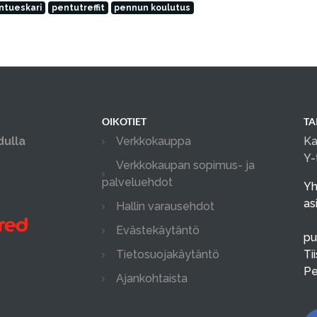
ntueskari
pentutreffit
pennun koulutus
OIKOTIET
TA
dulla
Verkkokauppa
Ka
Y-
Verkkokaupan sopimus- ja
palveluehdot
Yh
as
Hallin varausehdot
Evästekäytäntö
pu
Tietosuojakäytäntö
Ti
Pe
Ajankohtaista