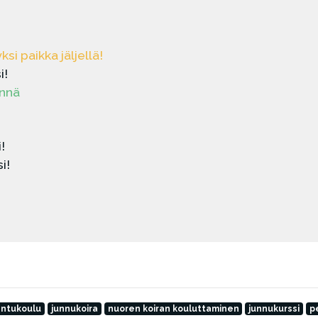
ksi paikka jäljellä!
i!
nnä
!
i!
ntukoulu
junnukoira
nuoren koiran kouluttaminen
junnukurssi
p