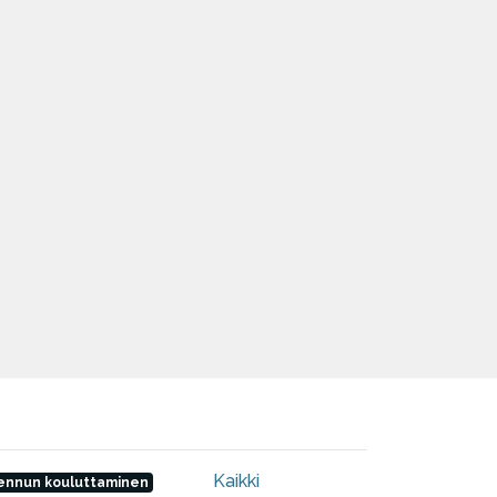
Kaikki
ennun kouluttaminen