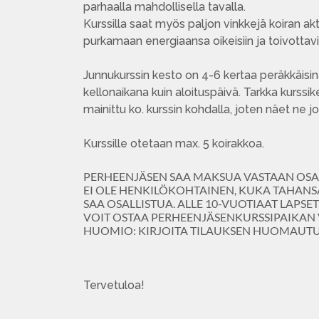
parhaalla mahdollisella tavalla.
Kurssilla saat myös paljon vinkkejä koiran akti
purkamaan energiaansa oikeisiin ja toivottavii
Junnukurssin kesto on 4-6 kertaa peräkkäisin
kellonaikana kuin aloituspäivä. Tarkka kurss
mainittu ko. kurssin kohdalla, joten näet ne jo
Kurssille otetaan max. 5 koirakkoa.
PERHEENJÄSEN SAA MAKSUA VASTAAN OSAL
EI OLE HENKILÖKOHTAINEN, KUKA TAHANS
SAA OSALLISTUA. ALLE 10-VUOTIAAT LAPSE
VOIT OSTAA PERHEENJÄSENKURSSIPAIKA
HUOMIO: KIRJOITA TILAUKSEN HUOMAUTU
Tervetuloa!