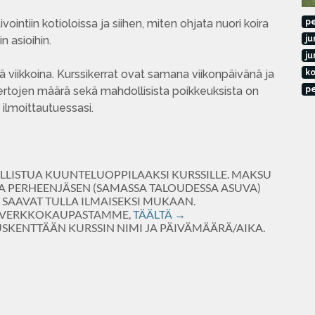
vointiin kotioloissa ja siihen, miten ohjata nuori koira
p
n asioihin.
ju
ju
ä viikkoina. Kurssikerrat ovat samana viikonpäivänä ja
ko
ikertojen määrä sekä mahdollisista poikkeuksista on
pe
 ilmoittautuessasi.
LISTUA KUUNTELUOPPILAAKSI KURSSILLE. MAKSU
A PERHEENJÄSEN (SAMASSA TALOUDESSA ASUVA)
T SAAVAT TULLA ILMAISEKSI MUKAAN.
N VERKKOKAUPASTAMME,
TÄÄLTÄ →
SKENTTÄÄN KURSSIN NIMI JA PÄIVÄMÄÄRÄ/AIKA.