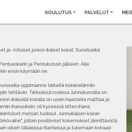
KOULUTUS
PALVELUT
MEI
t ja -rotuiset juniori-ikäiset koirat. Suositusikä
 Pentueskarin ja Pentukurssin jälkeen. Alle
kin ensin käymään ne.
ursseilla oppimianne tärkeitä koiranelämän
iin tehtäviin. Tärkeässä roolissa Junnukurssilla on
iori-ikäisellä koiralla on usein haasteita malttaa ja
iin ihanuuksiin; oli kyseessä sitten ihana
enkiintoiset metsän tuoksut. Junnuikäisen koiran
övaihe", jolloin positiiviset kokemukset jännittävistä
an oikein tällaisissa tilanteissa ja tukemaan koiraasi