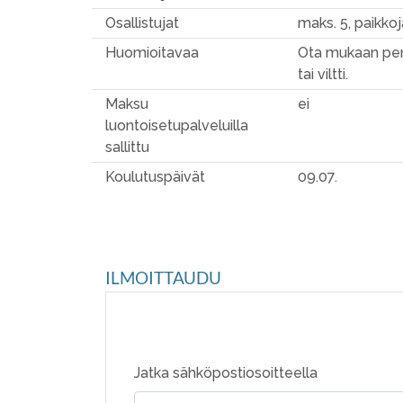
Osallistujat
maks. 5, paikkoj
Huomioitavaa
Ota mukaan pen
tai viltti.
Maksu
ei
luontoisetupalveluilla
sallittu
Koulutuspäivät
09.07.
ILMOITTAUDU
Jatka sähköpostiosoitteella