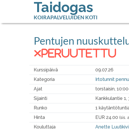
Taidogas
KOIRAPALVELUIDEN KOTI
Pentujen nuuskuttelu 
peruutettu
Kurssipäivä
09.07.26
Kategoria
Irtotunnit pennui
Ajat
torstaisin, 10:0
Sijainti
Kankkulantie 1
Runko
1 käytäntötunti
Hinta
EUR 24.00
(sis. 
Kouluttaja
Anette Luutikiv