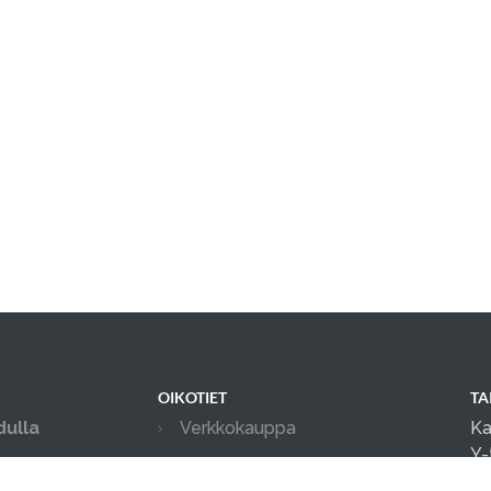
OIKOTIET
TA
dulla
Verkkokauppa
Ka
Y-
Verkkokaupan sopimus- ja