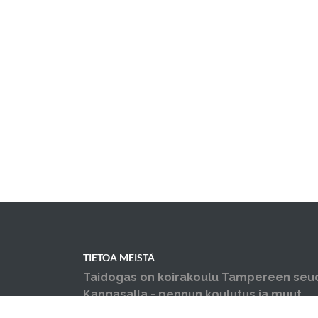
TIETOA MEISTÄ
Taidogas on koirakoulu Tampereen seu
Kangasalla - pennun koulutus ja muut
koiraharrastukset yhden katon alla.