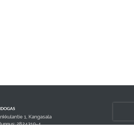
IDOGAS
nkkulantie 1, Kangasala
tunnus: 2824319-4