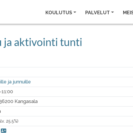
KOULUTUS
PALVELUT
MEI
ja aktivointi tunti
lle ja junnuille
0-11:00
, 36200 Kangasala
a
alv. 25.5%)
i